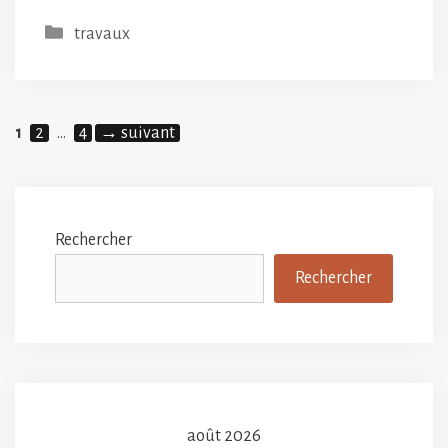
Catégories
travaux
Page
Page
Page
1
2
…
4
→
suivant
Rechercher
Rechercher
août 2026