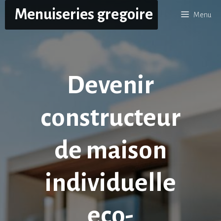
Aller
Menuiseries gregoire
Menu
au
contenu
Devenir
constructeur
de maison
individuelle
eco-